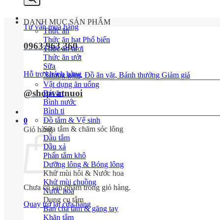
sản
phẩm
DANH MỤC SẢN PHẨM
Tư vấn mua hàng
Thức ăn
Thức ăn hạt
0963.963.360
Thức ăn tươi
Thức ăn ướt
Sữa
Hỗ trợ khách hàng
Xương gặm, Đồ ăn vặt, Bánh thưởng
Vật dụng ăn uống
@shopvatnuoi
Bát ăn
Bình nước
Bình ti
Đồ tắm & Vệ sinh
0
Sữa tắm & chăm sóc lông
Giỏ hàng
Dầu tắm
Dầu xả
Phấn tắm khô
Dưỡng lông & Bóng lông
Khử mùi hôi & Nước hoa
Khử mùi chuồng
Chưa có sản phẩm trong giỏ hàng.
Nước hoa
Dụng cụ tắm
Quay trở lại cửa hàng
Bàn chà tắm & găng tay
Khăn tắm