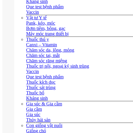
Kháng sinh
Que test bệnh phẩm
Vaccin
Vật tư Y tế
Pank, kéo, móc
Bơm tiêm, bông, gạc
Máy móc trang thiết bị
Thuốc thú y
Canxi – Vitamin
Chăm sóc da, lông, móng
Chăm sóc tai, mắt
Chăm sóc răng miệng
Thuốc trị nội, ngoại ký sinh trùng
Vaccin
Que test bệnh phẩm
Thuốc kích dục
Thuốc sát trùng
Thuốc bổ
Kháng sinh
Gia súc & Gia cầm
Gia cầm
Gia súc
Thủy hải sản
Con giống vật nuôi
Giống chó