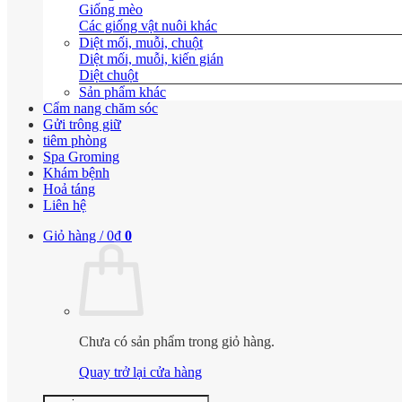
Giống mèo
Các giống vật nuôi khác
Diệt mối, muỗi, chuột
Diệt mối, muỗi, kiến gián
Diệt chuột
Sản phẩm khác
Cẩm nang chăm sóc
Gửi trông giữ
tiêm phòng
Spa Groming
Khám bệnh
Hoả táng
Liên hệ
Giỏ hàng /
0
₫
0
Chưa có sản phẩm trong giỏ hàng.
Quay trở lại cửa hàng
Tìm