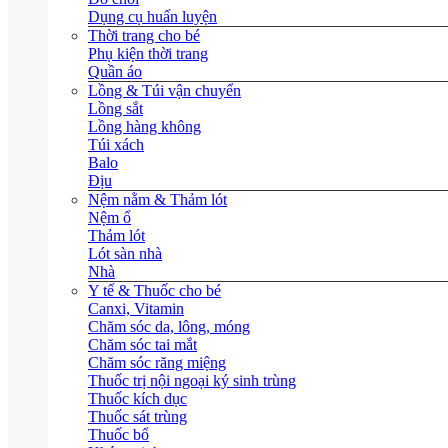
Dụng cụ huấn luyện
Thời trang cho bé
Phụ kiện thời trang
Quần áo
Lồng & Túi vận chuyển
Lồng sắt
Lồng hàng không
Túi xách
Balo
Địu
Nệm nằm & Thảm lót
Nệm ổ
Thảm lót
Lót sàn nhà
Nhà
Y tế & Thuốc cho bé
Canxi, Vitamin
Chăm sóc da, lông, móng
Chăm sóc tai mắt
Chăm sóc răng miệng
Thuốc trị nội ngoại ký sinh trùng
Thuốc kích dục
Thuốc sát trùng
Thuốc bổ