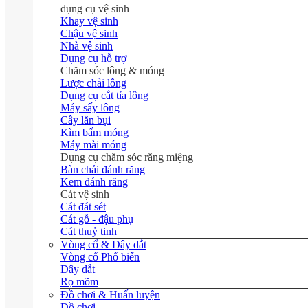
dụng cụ vệ sinh
Khay vệ sinh
Chậu vệ sinh
Nhà vệ sinh
Dụng cụ hỗ trợ
Chăm sóc lông & móng
Lược chải lông
Dụng cụ cắt tỉa lông
Máy sấy lông
Cây lăn bụi
Kìm bấm móng
Máy mài móng
Dụng cụ chăm sóc răng miệng
Bàn chải đánh răng
Kem đánh răng
Cát vệ sinh
Cát đát sét
Cát gỗ - đậu phụ
Cát thuỷ tinh
Vòng cổ & Dây dắt
Vòng cổ
Dây dắt
Rọ mõm
Đồ chơi & Huấn luyện
Đồ chơi